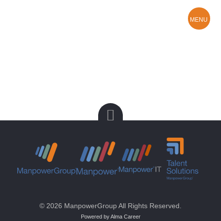
MENU
Hledám práci
O Manpower
Kontakty a pobočky
© 2026 ManpowerGroup All Rights Reserved.
Powered by Alma Career