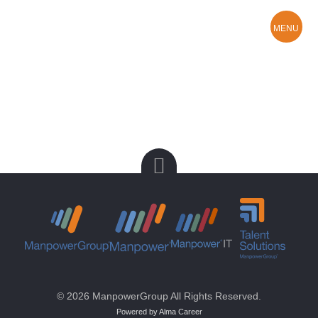
MENU
Hledám práci
O Manpower
Kontakty a pobočky
© 2026 ManpowerGroup All Rights Reserved.
Powered by Alma Career