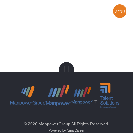
MENU
Hledám práci
O Manpower
Kontakty a pobočky
© 2026 ManpowerGroup All Rights Reserved.
Powered by Alma Career