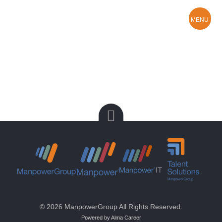
MENU
Hledám práci
O Manpower
Kontakty a pobočky
© 2026 ManpowerGroup All Rights Reserved.
Powered by Alma Career