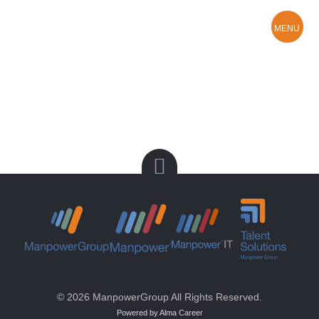
MENU
Hledám práci
O Manpower
Kontakty a pobočky
© 2026 ManpowerGroup All Rights Reserved.
Powered by Alma Career