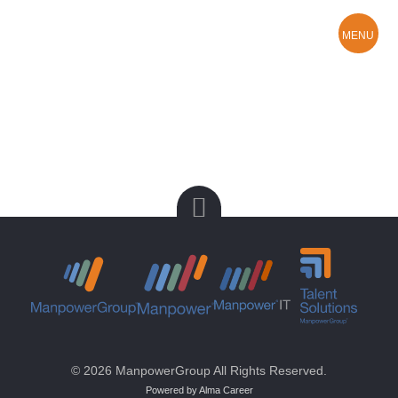
MENU
Hledám práci
O Manpower
Kontakty a pobočky
© 2026 ManpowerGroup All Rights Reserved.
Powered by Alma Career