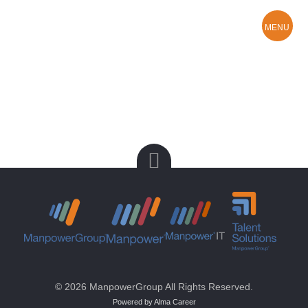
MENU
Hledám práci
O Manpower
Kontakty a pobočky
© 2026 ManpowerGroup All Rights Reserved.
Powered by Alma Career