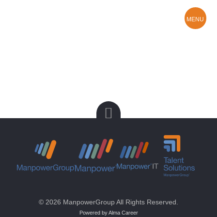
MENU
Hledám práci
O Manpower
Kontakty a pobočky
© 2026 ManpowerGroup All Rights Reserved.
Powered by Alma Career