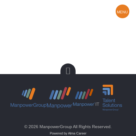
MENU
Hledám práci
O Manpower
Kontakty a pobočky
© 2026 ManpowerGroup All Rights Reserved.
Powered by Alma Career