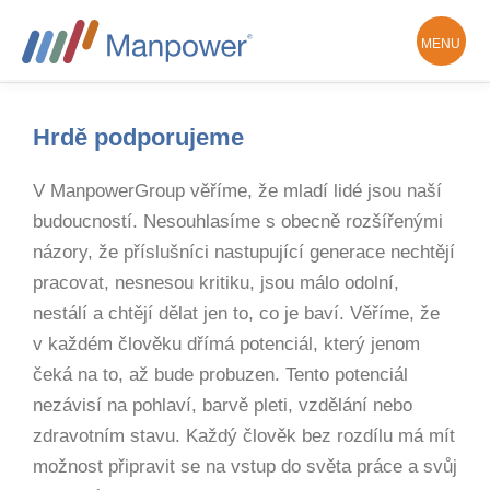
MENU
Hledám práci
O Manpower
Hrdě podporujeme
V ManpowerGroup věříme, že mladí lidé jsou naší
budoucností. Nesouhlasíme s obecně rozšířenými
Kontakty a pobočky
názory, že příslušníci nastupující generace nechtějí
pracovat, nesnesou kritiku, jsou málo odolní,
nestálí a chtějí dělat jen to, co je baví. Věříme, že
v každém člověku dřímá potenciál, který jenom
čeká na to, až bude probuzen. Tento potenciál
nezávisí na pohlaví, barvě pleti, vzdělání nebo
zdravotním stavu. Každý člověk bez rozdílu má mít
možnost připravit se na vstup do světa práce a svůj