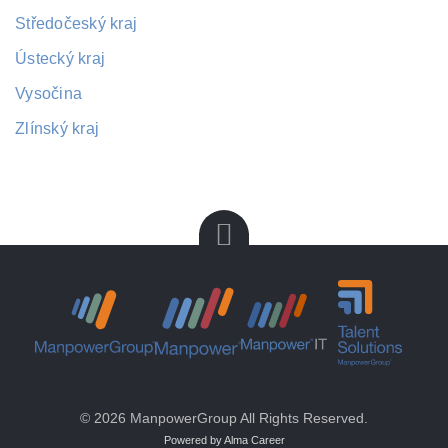
Středočeský kraj
Ústecký kraj
Vysočina
Zlínský kraj
© 2026 ManpowerGroup All Rights Reserved.
Powered by Alma Career