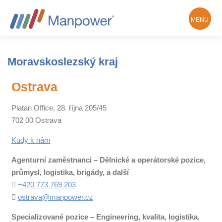
MENU
Hledám práci
O Manpower
Moravskoslezský kraj
Ostrava
Kontakty a pobočky
Platan Office, 28. října 205/45
702 00 Ostrava
Kudy k nám
Agenturní zaměstnanci – Dělnické a operátorské pozice,
průmysl, logistika, brigády, a další
+420 773 769 203
ostrava@manpower.cz
Specializované pozice – Engineering, kvalita, logistika,